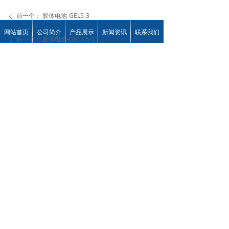
前一个：
胶体电池-GEL5-3
ꄴ
网站首页
公司简介
产品展示
新闻资讯
联系我们
后一个：
胶体电池-GEL2.5-3
ꄲ
联系我们
重庆神驰电池有限责任公司
地址：重庆市江津区德感工业园东江路11号
电 话：0086-023-61065683
传 真：0086-023-61065682
手机号/WeChat：13608346196
E-mail：laotu1986@163.com
技术服务热线：023-61065679
版权所有：重庆神驰电池有限责任公司
渝ICP备2022013506号
本网站由阿里云提供云计算及安全服务
本网站支持
IPv6