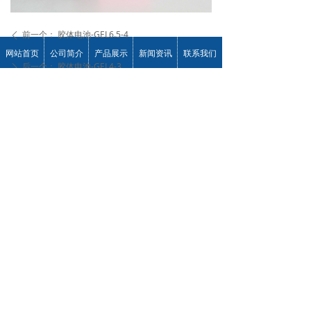
前一个：
胶体电池-GEL6.5-4
ꄴ
网站首页
公司简介
产品展示
新闻资讯
联系我们
后一个：
胶体电池-GEL4-3
ꄲ
联系我们
重庆神驰电池有限责任公司
地址：重庆市江津区德感工业园东江路11号
电 话：0086-023-61065683
传 真：0086-023-61065682
手机号/WeChat：13608346196
E-mail：laotu1986@163.com
技术服务热线：023-61065679
版权所有：重庆神驰电池有限责任公司
渝ICP备2022013506号
本网站由阿里云提供云计算及安全服务